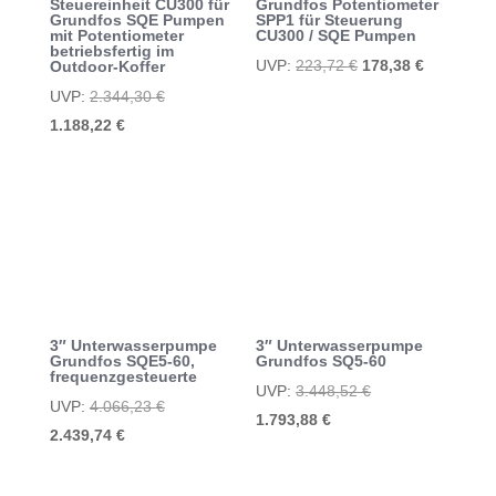
Steuereinheit CU300 für
Grundfos Potentiometer
Grundfos SQE Pumpen
SPP1 für Steuerung
mit Potentiometer
CU300 / SQE Pumpen
betriebsfertig im
Ursprünglicher
Aktueller
UVP:
223,72
€
178,38
€
Outdoor-Koffer
Preis
Preis
Ursprünglicher
UVP:
2.344,30
€
war:
ist:
Aktueller
Preis
1.188,22
€
223,72 €
178,38 €.
Preis
war:
ist:
2.344,30 €
1.188,22 €.
3″ Unterwasserpumpe
3″ Unterwasserpumpe
Grundfos SQE5-60,
Grundfos SQ5-60
frequenzgesteuerte
Ursprünglicher
UVP:
3.448,52
€
Ursprünglicher
UVP:
4.066,23
€
Aktueller
Preis
1.793,88
€
Aktueller
Preis
2.439,74
€
Preis
war:
Preis
war:
ist:
3.448,52 €
ist:
4.066,23 €