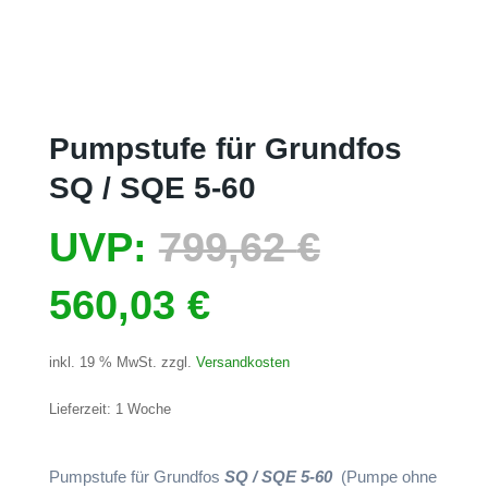
Pumpstufe für Grundfos
SQ / SQE 5-60
Ursprün
UVP:
799,62
€
Aktueller
Preis
560,03
€
Preis
war:
inkl. 19 % MwSt.
zzgl.
Versandkosten
ist:
799,62 €
Lieferzeit:
1 Woche
560,03 €.
Pumpstufe für Grundfos
SQ / SQE 5-60
(Pumpe ohne