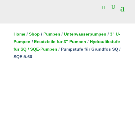
Pumpstufe
für
Home
/
Shop
/
Pumpen
/
Unterwasserpumpen
/
3" U-
Grundfos
Pumpen
/
Ersatzteile für 3" Pumpen
/
Hydraulikstufe
In den Warenkorb
SQ
für SQ / SQE-Pumpen
/ Pumpstufe für Grundfos SQ /
/
SQE 5-60
SQE
5-
60
Menge