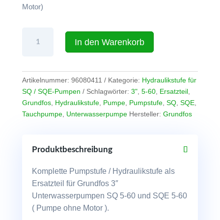
Motor)
Pumpstufe
In den Warenkorb
für
Grundfos
SQ
/
Artikelnummer:
96080411
Kategorie:
Hydraulikstufe für
SQE
SQ / SQE-Pumpen
Schlagwörter:
3"
,
5-60
,
Ersatzteil
,
5-
Grundfos
,
Hydraulikstufe
,
Pumpe
,
Pumpstufe
,
SQ
,
SQE
,
60
Tauchpumpe
,
Unterwasserpumpe
Hersteller:
Grundfos
Menge
Produktbeschreibung
Komplette Pumpstufe / Hydraulikstufe als
Ersatzteil für Grundfos 3″
Unterwasserpumpen SQ 5-60 und SQE 5-60
( Pumpe ohne Motor ).