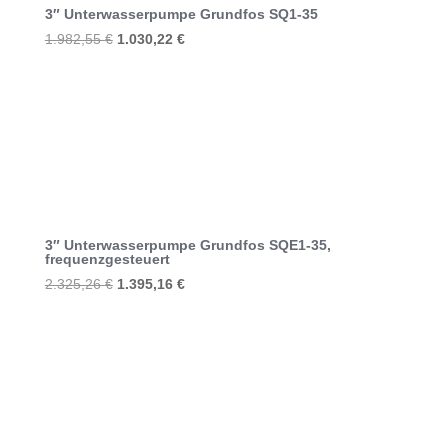
3″ Unterwasserpumpe Grundfos SQ1-35
Ursprünglicher
Aktueller
1.982,55
€
1.030,22
€
Preis
Preis
war:
ist:
1.982,55 €
1.030,22 €.
3″ Unterwasserpumpe Grundfos SQE1-35,
frequenzgesteuert
Ursprünglicher
Aktueller
2.325,26
€
1.395,16
€
Preis
Preis
war:
ist:
2.325,26 €
1.395,16 €.