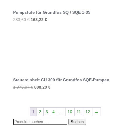
Pumpstufe für Grundfos SQ / SQE 1-35
Ursprünglicher
Aktueller
233,60
€
163,22
€
Preis
Preis
war:
ist:
233,60 €
163,22 €.
Steuereinheit CU 300 für Grundfos SQE-Pumpen
Ursprünglicher
Aktueller
1.973,97
€
888,29
€
Preis
Preis
war:
ist:
1.973,97 €
888,29 €.
1
2
3
4
…
10
11
12
→
Suchen
Suchen
nach: