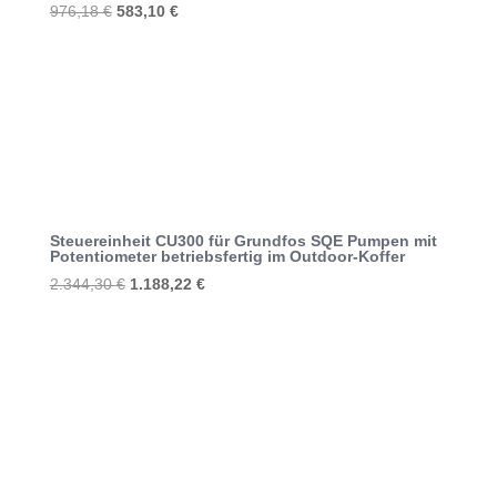
Ursprünglicher
Aktueller
976,18
€
583,10
€
Preis
Preis
war:
ist:
976,18 €
583,10 €.
Steuereinheit CU300 für Grundfos SQE Pumpen mit
Potentiometer betriebsfertig im Outdoor-Koffer
Ursprünglicher
Aktueller
2.344,30
€
1.188,22
€
Preis
Preis
war:
ist:
2.344,30 €
1.188,22 €.