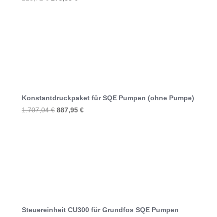
Preis
Preis
war:
ist:
223,72 €
178,38 €.
Konstantdruckpaket für SQE Pumpen (ohne Pumpe)
Ursprünglicher
Aktueller
1.707,04
€
887,95
€
Preis
Preis
war:
ist:
1.707,04 €
887,95 €.
Steuereinheit CU300 für Grundfos SQE Pumpen