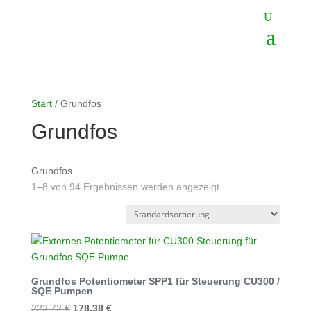
Start
/ Grundfos
Grundfos
Grundfos
1–8 von 94 Ergebnissen werden angezeigt
Grundfos Potentiometer SPP1 für Steuerung CU300 /
SQE Pumpen
Ursprünglicher
Aktueller
223,72
€
178,38
€