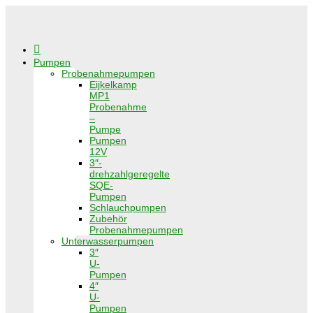

Pumpen
Probenahmepumpen
Eijkelkamp
MP1
Probenahme
–
Pumpe
Pumpen
12V
3″-
drehzahlgeregelte
SQE-
Pumpen
Schlauchpumpen
Zubehör
Probenahmepumpen
Unterwasserpumpen
3″
U-
Pumpen
4″
U-
Pumpen