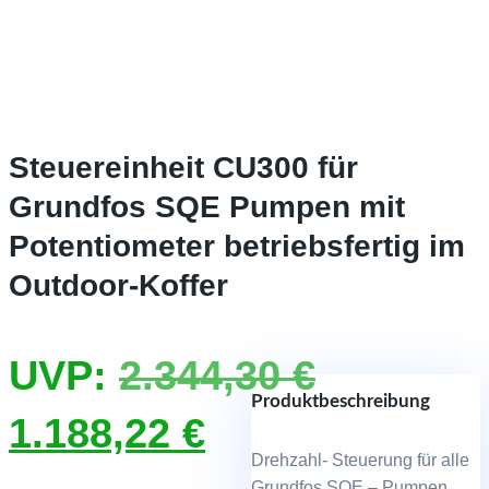
Steuereinheit CU300 für
Grundfos SQE Pumpen mit
Potentiometer betriebsfertig im
Outdoor-Koffer
Ursprüng
UVP:
2.344,30
€
Produktbeschreibung
Aktueller
Preis
1.188,22
€
Drehzahl- Steuerung für alle
Grundfos SQE – Pumpen