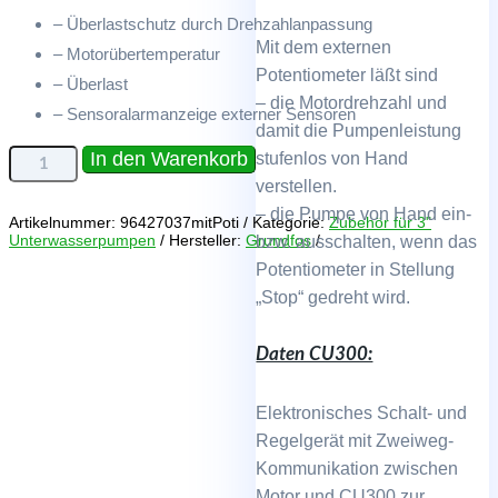
– Überlastschutz durch Drehzahlanpassung
Mit dem externen
– Motorübertemperatur
Potentiometer läßt sind
– Überlast
– die Motordrehzahl und
– Sensoralarmanzeige externer Sensoren
damit die Pumpenleistung
Steuereinheit
In den Warenkorb
stufenlos von Hand
CU300
verstellen.
für
Grundfos
– die Pumpe von Hand ein-
Artikelnummer:
96427037mitPoti
Kategorie:
Zubehör für 3"
SQE
Unterwasserpumpen
Hersteller:
Grundfos
bzw. ausschalten, wenn das
Pumpen
mit
Potentiometer in Stellung
Potentiometer
betriebsfertig
„Stop“ gedreht wird.
im
Outdoor-
Koffer
Daten CU300:
Menge
Elektronisches Schalt- und
Regelgerät mit Zweiweg-
Kommunikation zwischen
Motor und CU300 zur