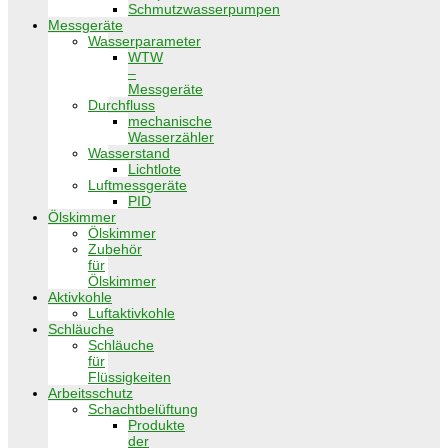
Schmutzwasserpumpen
Messgeräte
Wasserparameter
WTW
–
Messgeräte
Durchfluss
mechanische
Wasserzähler
Wasserstand
Lichtlote
Luftmessgeräte
PID
Ölskimmer
Ölskimmer
Zubehör
für
Ölskimmer
Aktivkohle
Luftaktivkohle
Schläuche
Schläuche
für
Flüssigkeiten
Arbeitsschutz
Schachtbelüftung
Produkte
der