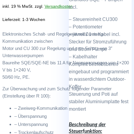
Preis
war:
inkl. 19 % MwSt.
zzgl.
Versandkosten
incl.
ist:
2.344,30
– Steuereinheit CU300
Lieferzeit:
1-3 Wochen
– Potentiometer
1.188,22 €.
Elektronisches Schalt- und Regelgerät mit Zweiweg-
– jeweils 1 m Kabel incl.
Kommunikation zwischen
Stecker für Stromzuführung
Motor und CU 300 zur Regelung und zum Schutz von 3″
und Strom Pumpe
Unterwasserpumpen
– Kabelhalter
Baureihe SQE/SQE-NE bis 11 A für Nennspannungen von 1×200
Komplett betriebsbereit
V bis 1×240 V,
eingebaut und programmiert
50/60 Hz, PE.
in wasserdichtem Outdoor-
Koffer
Zur Überwachung und zum Schutz folgender Parameter
Steuerung und Poti auf
(Einstellung über R 100):
stabiler Aluminiumplatte fest
– Zweiweg-Kommunikation
montiert
– Überspannung
– Unterspannung
Beschreibung der
Steuerfunktion:
– Trockenlaufschutz