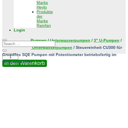
Marke
Heylo
Produkte
der
Marke
Ramfan
Login
Home
/
Shop
/
Pumpen
/
Unterwasserpumpen
/
3" U-Pumpen
/
Zubehör für 3" Unterwasserpumpen
/ Steuereinheit CU300 für
Grundfos SQE Pumpen mit Potentiometer betriebsfertig im
Steuereinheit
CU300
Outdoor-Koffer
In den Warenkorb
für
Grundfos
SQE
Pumpen
mit
Potentiometer
betriebsfertig
im
Outdoor-
Koffer
Menge