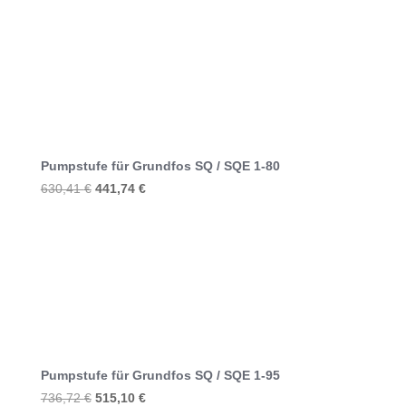
war:
ist:
473,17 €
330,93 €.
Pumpstufe für Grundfos SQ / SQE 1-80
Ursprünglicher
Aktueller
630,41
€
441,74
€
Preis
Preis
war:
ist:
630,41 €
441,74 €.
Pumpstufe für Grundfos SQ / SQE 1-95
Ursprünglicher
Aktueller
736,72
€
515,10
€