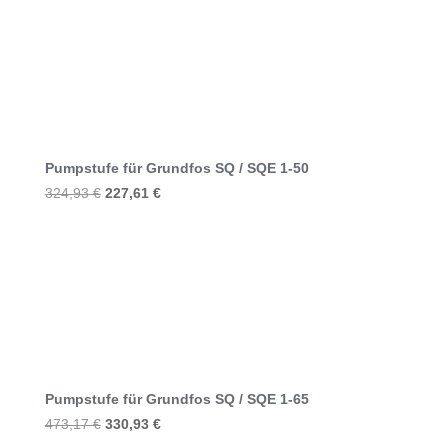
war:
ist:
233,60 €
163,22 €.
Pumpstufe für Grundfos SQ / SQE 1-50
Ursprünglicher
Aktueller
324,93
€
227,61
€
Preis
Preis
war:
ist:
324,93 €
227,61 €.
Pumpstufe für Grundfos SQ / SQE 1-65
Ursprünglicher
Aktueller
473,17
€
330,93
€
Preis
Preis