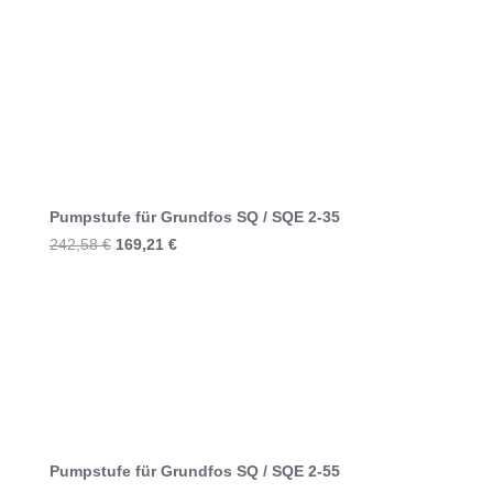
Preis
Preis
war:
ist:
736,72 €
515,10 €.
Pumpstufe für Grundfos SQ / SQE 2-35
Ursprünglicher
Aktueller
242,58
€
169,21
€
Preis
Preis
war:
ist:
242,58 €
169,21 €.
Pumpstufe für Grundfos SQ / SQE 2-55