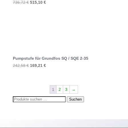
Ursprünglicher
Aktueller
736,72
€
515,10
€
Preis
Preis
war:
ist:
736,72 €
515,10 €.
Pumpstufe für Grundfos SQ / SQE 2-35
Ursprünglicher
Aktueller
242,58
€
169,21
€
Preis
Preis
war:
ist:
242,58 €
169,21 €.
1
2
3
→
Suchen
Suchen
nach: