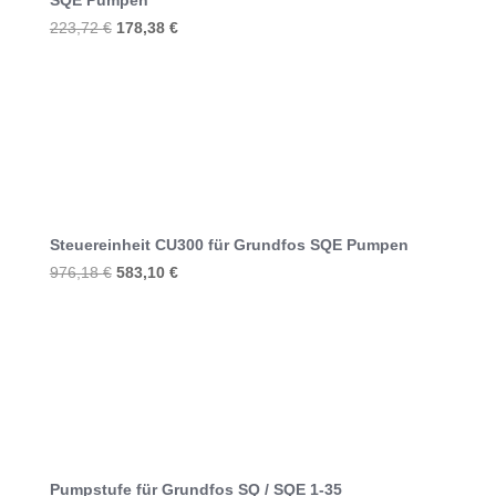
SQE Pumpen
Ursprünglicher
Aktueller
223,72
€
178,38
€
Preis
Preis
war:
ist:
223,72 €
178,38 €.
Steuereinheit CU300 für Grundfos SQE Pumpen
Ursprünglicher
Aktueller
976,18
€
583,10
€
Preis
Preis
war:
ist:
976,18 €
583,10 €.
Pumpstufe für Grundfos SQ / SQE 1-35