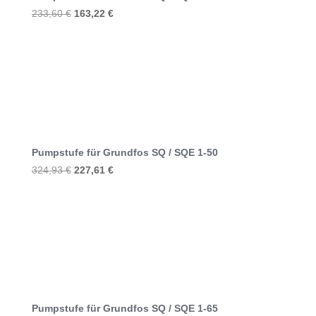
Ursprünglicher
Aktueller
233,60
€
163,22
€
Preis
Preis
war:
ist:
233,60 €
163,22 €.
Pumpstufe für Grundfos SQ / SQE 1-50
Ursprünglicher
Aktueller
324,93
€
227,61
€
Preis
Preis
war:
ist:
324,93 €
227,61 €.
Pumpstufe für Grundfos SQ / SQE 1-65