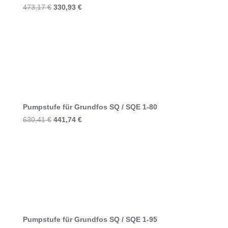
Ursprünglicher
Aktueller
473,17
€
330,93
€
Preis
Preis
war:
ist:
473,17 €
330,93 €.
Pumpstufe für Grundfos SQ / SQE 1-80
Ursprünglicher
Aktueller
630,41
€
441,74
€
Preis
Preis
war:
ist:
630,41 €
441,74 €.
Pumpstufe für Grundfos SQ / SQE 1-95