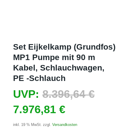
Set Eijkelkamp (Grundfos)
MP1 Pumpe mit 90 m
Kabel, Schlauchwagen,
PE -Schlauch
Ursprü
UVP:
8.396,64
€
Aktueller
Preis
7.976,81
€
Preis
war:
inkl. 19 % MwSt.
zzgl.
Versandkosten