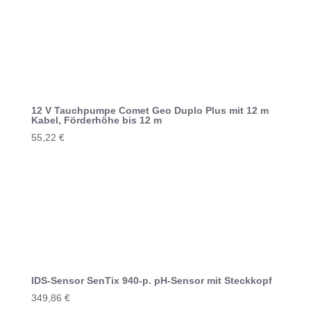
5.353,81 €
5.086,12 €.
12 V Tauchpumpe Comet Geo Duplo Plus mit 12 m
Kabel, Förderhöhe bis 12 m
55,22
€
IDS-Sensor SenTix 940-p. pH-Sensor mit Steckkopf
349,86
€