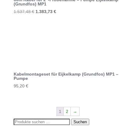
(Grundfos) MP1
Ursprünglicher
Aktueller
1.537,48
€
1.383,73
€
Preis
Preis
war:
ist:
1.537,48 €
1.383,73 €.
Kabelmontageset für Eijkelkamp (Grundfos) MP1 –
Pumpe
95,20
€
1
2
→
Suchen
Suchen
nach: