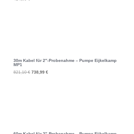
30m Kabel für 2″-Probenahme – Pumpe Eijkelkamp
MP1
Ursprünglicher
Aktueller
821,10
€
738,99
€
Preis
Preis
war:
ist:
821,10 €
738,99 €.
60m Kabel für 2″-Probenahme – Pumpe Eijkelkamp