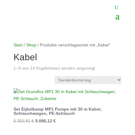
Start
/
Shop
/ Produkte verschlagwortet mit „Kabel“
Kabel
1–8 von 14 Ergebnissen werden angezeigt
Set Eijkelkamp MP1 Pumpe mit 30 m Kabel,
Schlauchwagen, PE-Schlauch
Ursprünglicher
Aktueller
5.353,81
€
5.086,12
€
Preis
Preis
war:
ist: