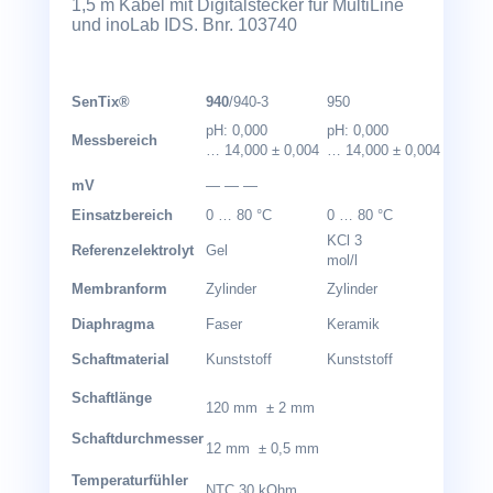
1,5 m Kabel mit Digitalstecker für MultiLine
und inoLab IDS. Bnr. 103740
SenTix®
940
/940-3
950
980
pH: 0,000
pH: 0,000
pH: 0,
Messbereich
… 14,000 ± 0,004
… 14,000 ± 0,004
… 14,0
mV
— — —
Einsatzbereich
0 … 80 °C
0 … 80 °C
0 … 10
KCl 3
KCl 3
Referenzelektrolyt
Gel
mol/l
mol/l
Membranform
Zylinder
Zylinder
Kegel
Diaphragma
Faser
Keramik
Platind
Schaftmaterial
Kunststoff
Kunststoff
Glas
Schaftlänge
120 mm ± 2 mm
Schaftdurchmesser
12 mm ± 0,5 mm
Temperaturfühler
NTC 30 kOhm