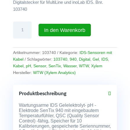
Digitalstecker für MultiLine und inoLab IDS. Bnr.
103740
IDS-
In den Warenkorb
Sensor
SenTix
940.
pH-
Artikelnummer:
103740
Kategorie:
IDS-Sensoren mit
Sensor
Kabel
Schlagwörter:
103740
,
940
,
Digital
,
Gel
,
IDS
,
mit
Kabel
,
pH
,
Sensor
,
SenTix
,
Wasser
,
WTW
,
Xylem
1,5
Hersteller:
WTW (Xylem Analytics)
m
Kabel
Menge
Produktbeschreibung
Wartungsarme IDS Gelelektrolyt- pH -
Elektrode SenTix 940 mit eingebautem
Temperaturfühler, QSC (Quality Sensor
Control) -fähig, Speicher für 10
Kalibrierungen, gespeicherte Seriennummer,