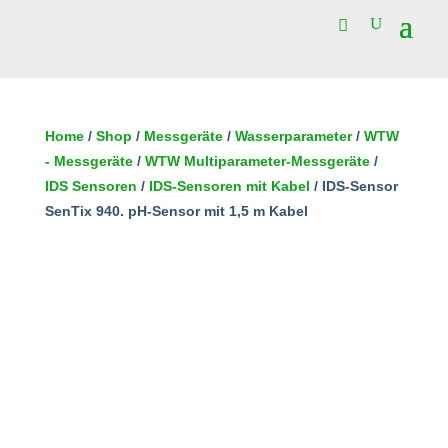
47 vorrätig
IDS-
Sensor
Home
/
Shop
/
Messgeräte
/
Wasserparameter
/
WTW
SenTix
- Messgeräte
/
WTW Multiparameter-Messgeräte
/
In den Warenkorb
940.
IDS Sensoren
/
IDS-Sensoren mit Kabel
/ IDS-Sensor
pH-
SenTix 940. pH-Sensor mit 1,5 m Kabel
Sensor
mit
1,5
m
Kabel
Menge