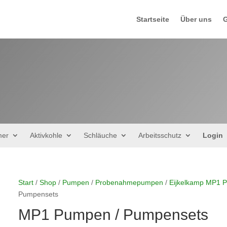
Startseite
Über uns
G
mer
Aktivkohle
Schläuche
Arbeitsschutz
Login
Start
/
Shop
/
Pumpen
/
Probenahmepumpen
/
Eijkelkamp MP1 
Pumpensets
MP1 Pumpen / Pumpensets