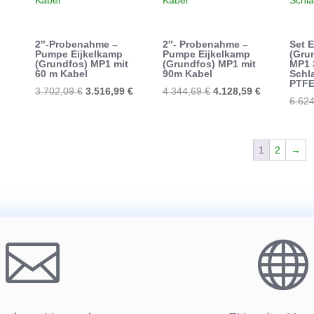
2″-Probenahme –
2″- Probenahme –
Set 
Pumpe Eijkelkamp
Pumpe Eijkelkamp
(Gru
(Grundfos) MP1 mit
(Grundfos) MP1 mit
MP1 
60 m Kabel
90m Kabel
Schl
PTFE
Ursprünglicher
Aktueller
Ursprünglicher
Aktueller
3.702,09
€
3.516,99
€
4.344,69
€
4.128,59
€
6.62
Preis
Preis
Preis
Preis
war:
ist:
war:
ist:
3.702,09 €
3.516,99 €.
4.344,69 €
4.128,59 €.
1
2
→

