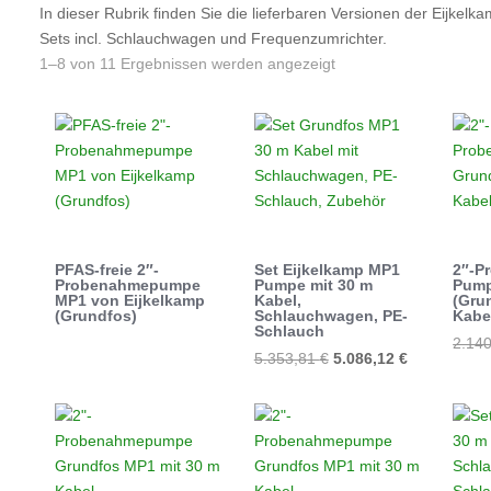
In dieser Rubrik finden Sie die lieferbaren Versionen der Eij
Sets incl. Schlauchwagen und Frequenzumrichter.
1–8 von 11 Ergebnissen werden angezeigt
PFAS-freie 2″-
Set Eijkelkamp MP1
2″-P
Probenahmepumpe
Pumpe mit 30 m
Pump
MP1 von Eijkelkamp
Kabel,
(Gru
(Grundfos)
Schlauchwagen, PE-
Kabe
Schlauch
2.14
Ursprünglicher
Aktueller
5.353,81
€
5.086,12
€
Preis
Preis
war:
ist:
5.353,81 €
5.086,12 €.