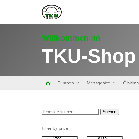
Willkommen im
TKU-Shop

Pumpen
Messgeräte
Ölskim
Suchen
Suchen
nach:
Filter by price