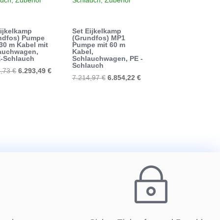
Eijkelkamp
Set Eijkelkamp
ndfos) Pumpe
(Grundfos) MP1
30 m Kabel mit
Pumpe mit 60 m
auchwagen,
Kabel,
-Schlauch
Schlauchwagen, PE -
Schlauch
Ursprünglicher
Aktueller
4,73
€
6.293,49
€
Ursprünglicher
Aktueller
7.214,97
€
6.854,22
€
Preis
Preis
Preis
Preis
war:
ist:
war:
ist:
6.624,73 €
6.293,49 €.
7.214,97 €
6.854,22 €.
~