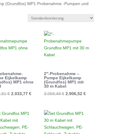
kelkamp (Grundfos) MP1 Probenahme -Pumpen und
robenahme-
2″-Probenahme –
e Eijkelkamp
Pumpe Eijkelkamp
ndfos) MP1 ohne
(Grundfos) MP1 mit
l
30 m Kabel
Ursprünglicher
Aktueller
Ursprünglicher
Aktueller
0,81
€
2.033,77
€
3.059,49
€
2.906,52
€
Preis
Preis
Preis
Preis
war:
ist:
war:
ist:
2.140,81 €
2.033,77 €.
3.059,49 €
2.906,52 €.