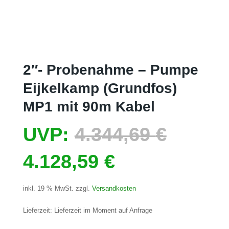
2″- Probenahme – Pumpe
Eijkelkamp (Grundfos)
MP1 mit 90m Kabel
Ursprü
UVP:
4.344,69
€
Aktueller
Preis
4.128,59
€
Preis
war:
inkl. 19 % MwSt.
zzgl.
Versandkosten
ist:
4.344,
Lieferzeit:
Lieferzeit im Moment auf Anfrage