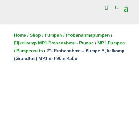
2"-
Probenahme
Home
/
Shop
/
Pumpen
/
Probenahmepumpen
/
-
Eijkelkamp MP1 Probenahme - Pumpe
/
MP1 Pumpen
In den Warenkorb
Pumpe
/ Pumpensets
/ 2″- Probenahme – Pumpe Eijkelkamp
Eijkelkamp
(Grundfos) MP1 mit 90m Kabel
(Grundfos)
MP1
mit
90m
Kabel
Menge