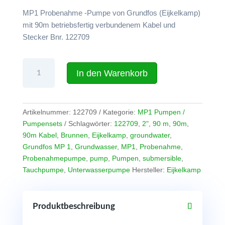
4.128,59 €.
MP1 Probenahme -Pumpe von Grundfos (Eijkelkamp)
mit 90m betriebsfertig verbundenem Kabel und
Stecker Bnr. 122709
2"-
In den Warenkorb
Probenahme
-
Pumpe
Eijkelkamp
Artikelnummer:
122709
Kategorie:
MP1 Pumpen /
(Grundfos)
Pumpensets
Schlagwörter:
122709
,
2"
,
90 m
,
90m
,
MP1
90m Kabel
,
Brunnen
,
Eijkelkamp
,
groundwater
,
mit
Grundfos MP 1
,
Grundwasser
,
MP1
,
Probenahme
,
90m
Probenahmepumpe
,
pump
,
Pumpen
,
submersible
,
Kabel
Tauchpumpe
,
Unterwasserpumpe
Hersteller:
Eijkelkamp
Menge
Produktbeschreibung