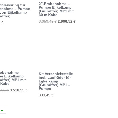
2″-Probenahme –
chleissring für
Pumpe Eijkelkamp
enahme – Pumpe
(Grundfos) MP1 mit
von Eijkelkamp
30 m Kabel
ndfos)
Ursprünglicher
Aktueller
3.059,49
€
2.906,52
€
9
€
Preis
Preis
war:
ist:
3.059,49 €
2.906,52 €.
robenahme –
Kit Verschleissteile
e Eijkelkamp
incl. Laufräder für
ndfos) MP1 mit
Eijkelkamp
 Kabel
(Grundfos) MP1 –
Pumpe
Ursprünglicher
Aktueller
2,09
€
3.516,99
€
303,45
€
Preis
Preis
war:
ist:
3.702,09 €
3.516,99 €.
→