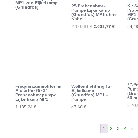
MP1 von Eijkelkamp
2″-Probenahme-
Kit S
(Grundfos)
Pumpe Eijkelkamp
Prob
(Grundfos) MP1 ohne
MP1 
Kabel
(Gru
Ursprünglicher
Aktueller
2.140,81
€
2.033,77
€
84,4
Preis
Preis
war:
ist:
2.140,81 €
2.033,77 €.
2″-P
Frequenzumrichter im
Wellendichtring für
Pump
Alukoffer für 2″-
Eijkelkamp
(Gru
Probenahmepumpe
(Grundfos) MP1 –
60 m
Eijkelkamp MP1
Pumpe
3.70
1.185,24
€
47,60
€
1
2
3
4
5