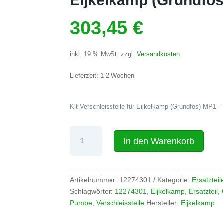
Eijkelkamp (Grundfo
303,45
€
inkl. 19 % MwSt.
zzgl.
Versandkosten
Lieferzeit:
1-2 Wochen
Kit Verschleissteile für Eijkelkamp (Grundfos) MP1 –
Kit
In den Warenkorb
Verschleissteile
incl.
Laufräder
für
Artikelnummer:
12274301
Kategorie:
Ersatztei
Eijkelkamp
Schlagwörter:
12274301
,
Eijkelkamp
,
Ersatzteil
,
(Grundfos)
Pumpe
,
Verschleissteile
Hersteller:
Eijkelkamp
MP1