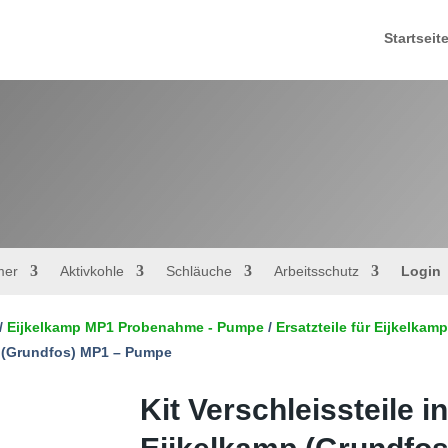
Startseit
mer
Aktivkohle
Schläuche
Arbeitsschutz
Login
/
Eijkelkamp MP1 Probenahme - Pumpe
/
Ersatzteile für Eijkelk
mp (Grundfos) MP1 – Pumpe
Kit Verschleissteile i