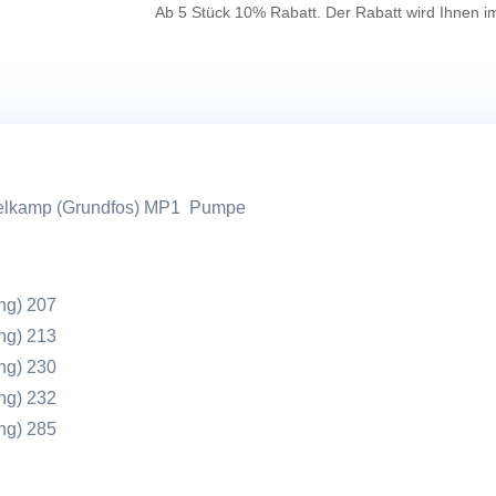
-
Ab 5 Stück 10% Rabatt. Der Rabatt wird Ihnen i
Pumpe
Menge
Eijkelkamp (Grundfos) MP1 Pumpe
ng) 207
ng) 213
ng) 230
ng) 232
ng) 285