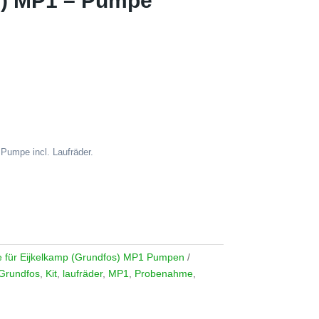
s) MP1 – Pumpe
 Pumpe incl. Laufräder.
le für Eijkelkamp (Grundfos) MP1 Pumpen
Grundfos
,
Kit
,
laufräder
,
MP1
,
Probenahme
,