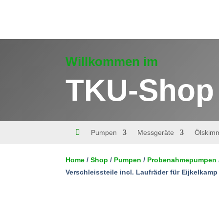
Willkommen im
TKU-Shop

Pumpen
Messgeräte
Ölskim
Kit
Home
/
Shop
/
Pumpen
/
Probenahmepumpen
Verschleissteile
incl.
Verschleissteile incl. Laufräder für Eijkelka
In den Warenkorb
Laufräder
für
Eijkelkamp
(Grundfos)