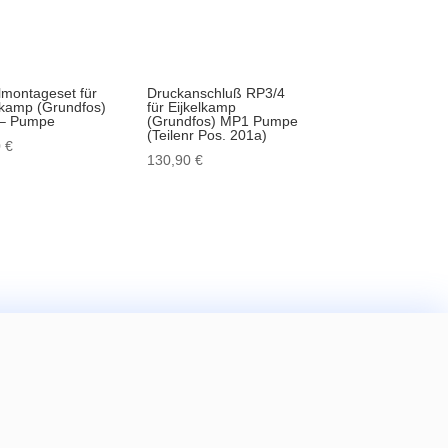
montageset für
Druckanschluß RP3/4
lkamp (Grundfos)
für Eijkelkamp
– Pumpe
(Grundfos) MP1 Pumpe
(Teilenr Pos. 201a)
0
€
130,90
€