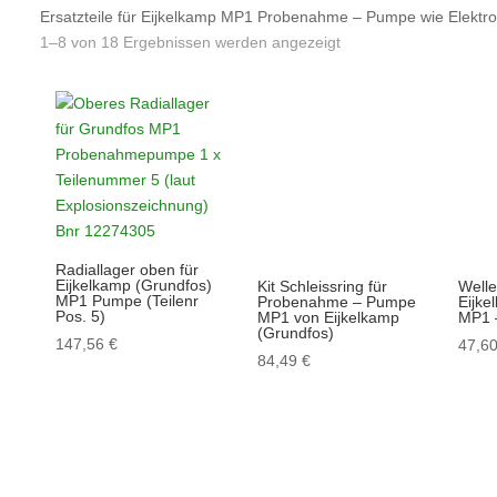
Ersatzteile für Eijkelkamp MP1 Probenahme – Pumpe wie Elektroa
1–8 von 18 Ergebnissen werden angezeigt
Radiallager oben für
Eijkelkamp (Grundfos)
Kit Schleissring für
Welle
MP1 Pumpe (Teilenr
Probenahme – Pumpe
Eijke
Pos. 5)
MP1 von Eijkelkamp
MP1 
(Grundfos)
147,56
€
47,6
84,49
€