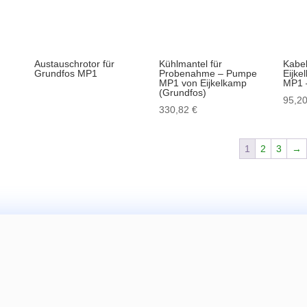
Austauschrotor für
Kühlmantel für
Kabel
Grundfos MP1
Probenahme – Pumpe
Eijke
MP1 von Eijkelkamp
MP1 
(Grundfos)
95,2
330,82
€
1
2
3
→