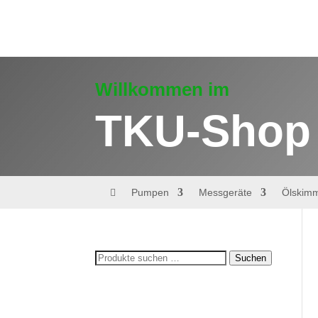
Willkommen im
TKU-Shop

Pumpen
Messgeräte
Ölskim
Suchen
Suchen
nach: