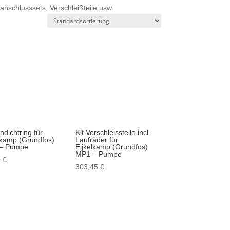
nschlusssets, Verschleißteile usw.
ndichtring für
Kit Verschleissteile incl.
lkamp (Grundfos)
Laufräder für
– Pumpe
Eijkelkamp (Grundfos)
MP1 – Pumpe
0
€
303,45
€