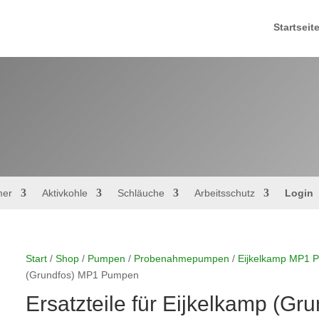
Startseit
mer
Aktivkohle
Schläuche
Arbeitsschutz
Login
Start
/
Shop
/
Pumpen
/
Probenahmepumpen
/
Eijkelkamp MP1 
(Grundfos) MP1 Pumpen
Ersatzteile für Eijkelkamp (G