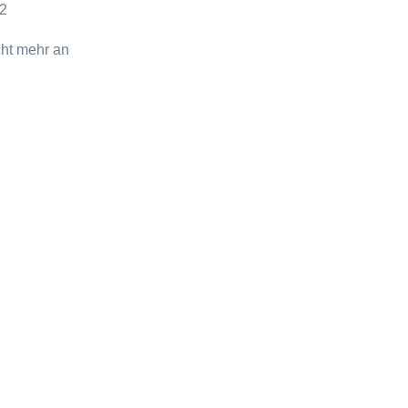
 2
cht mehr an