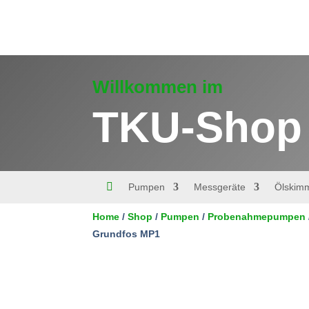
Willkommen im
TKU-Shop

Pumpen
Messgeräte
Ölskim
Home
/
Shop
/
Pumpen
/
Probenahmepumpen
Grundfos MP1