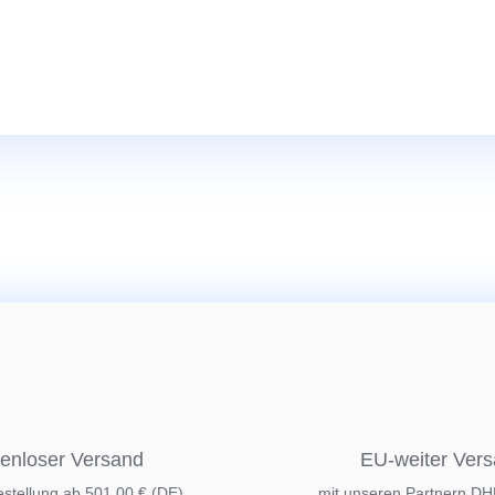
enloser Versand
EU-weiter Ver
estellung ab 501,00 € (DE)
mit unseren Partnern D