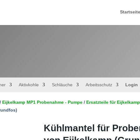
Startseit
mer
Aktivkohle
Schläuche
Arbeitsschutz
Login
/
Eijkelkamp MP1 Probenahme - Pumpe
/
Ersatzteile für Eijkelk
rundfos)
Kühlmantel für Pro