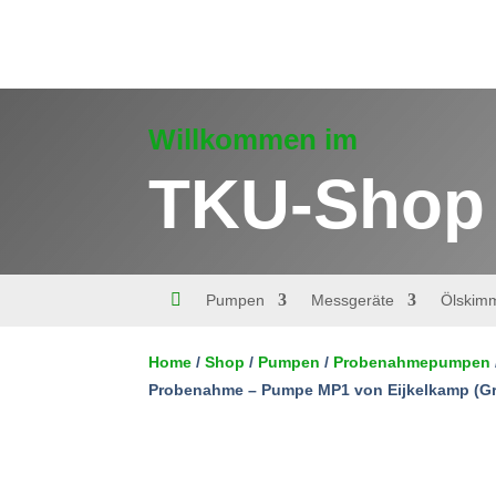
Willkommen im
TKU-Shop

Pumpen
Messgeräte
Ölskim
Kühlmantel
Home
/
Shop
/
Pumpen
/
Probenahmepumpen
für
Probenahme
Probenahme – Pumpe MP1 von Eijkelkamp (G
In den Warenkorb
-
Pumpe
MP1
von