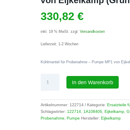
von Eijkelkamp (Grun
330,82
€
inkl. 19 % MwSt.
zzgl.
Versandkosten
Lieferzeit:
1-2 Wochen
Kühlmantel für Probenahme – Pumpe MP1 von Eijke
Kühlmantel
In den Warenkorb
für
Probenahme
-
Pumpe
Artikelnummer:
122714
Kategorie:
Ersatzteile
MP1
Schlagwörter:
122714
,
1A108405
,
Eijkelkamp
,
G
von
Probenahme
,
Pumpe
Hersteller:
Eijkelkamp
Eijkelkamp