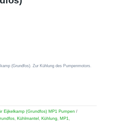
dfos)
lkamp (Grundfos). Zur Kühlung des Pumpenmotors.
 für Eijkelkamp (Grundfos) MP1 Pumpen
rundfos
,
Kühlmantel
,
Kühlung
,
MP1
,