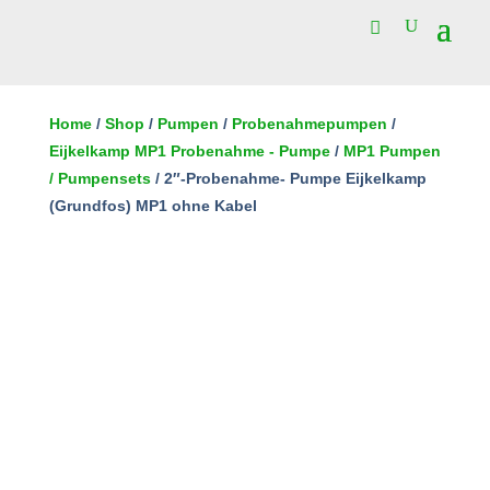
2"-
Probenahme-
Home
/
Shop
/
Pumpen
/
Probenahmepumpen
/
Pumpe
Eijkelkamp MP1 Probenahme - Pumpe
/
MP1 Pumpen
In den Warenkorb
Eijkelkamp
/ Pumpensets
/ 2″-Probenahme- Pumpe Eijkelkamp
(Grundfos)
(Grundfos) MP1 ohne Kabel
MP1
ohne
Kabel
Menge