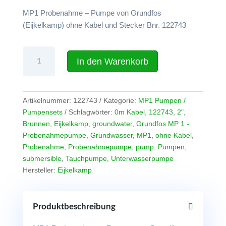
2.033,77 €.
MP1 Probenahme – Pumpe von Grundfos
(Eijkelkamp) ohne Kabel und Stecker Bnr. 122743
2"-
In den Warenkorb
Probenahme-
Pumpe
Eijkelkamp
(Grundfos)
Artikelnummer:
122743
Kategorie:
MP1 Pumpen /
MP1
Pumpensets
Schlagwörter:
0m Kabel
,
122743
,
2"
,
ohne
Brunnen
,
Eijkelkamp
,
groundwater
,
Grundfos MP 1 -
Kabel
Probenahmepumpe
,
Grundwasser
,
MP1
,
ohne Kabel
,
Menge
Probenahme
,
Probenahmepumpe
,
pump
,
Pumpen
,
submersible
,
Tauchpumpe
,
Unterwasserpumpe
Hersteller:
Eijkelkamp
Produktbeschreibung