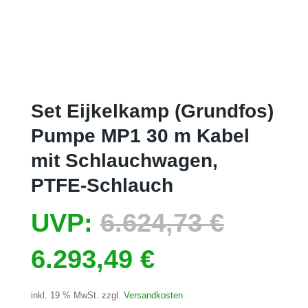
Set Eijkelkamp (Grundfos)
Pumpe MP1 30 m Kabel
mit Schlauchwagen,
PTFE-Schlauch
Ursprü
UVP:
6.624,73
€
Aktueller
Preis
6.293,49
€
Preis
war:
inkl. 19 % MwSt.
zzgl.
Versandkosten