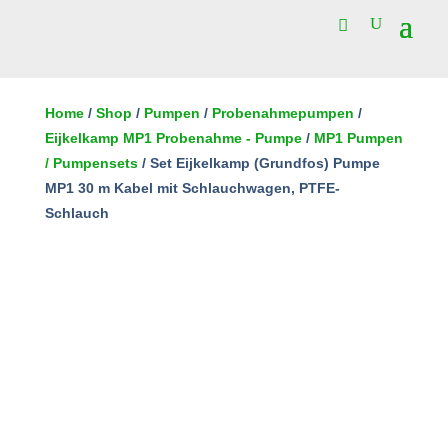
Set
Eijkelkamp
Home
/
Shop
/
Pumpen
/
Probenahmepumpen
/
(Grundfos)
Eijkelkamp MP1 Probenahme - Pumpe
/
MP1 Pumpen
In den Warenkorb
Pumpe
/ Pumpensets
/ Set Eijkelkamp (Grundfos) Pumpe
MP1
MP1 30 m Kabel mit Schlauchwagen, PTFE-
30
Schlauch
m
Kabel
mit
Schlauchwagen,
PTFE-
Schlauch
Menge