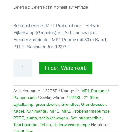
ist:
6.624,
Lieferzeit:
Lieferzeit im Moment auf Anfrage
6.293,49 €.
Betriebsbereites MP1 Probenahme – Set von
Eijkelkamp (Grundfos) mit Schlauchwagen,
Frequenzumrichter, MP1 Pumpe mit 30 m Kabel,
PTFE -Schlauch Bnr. 1227SF
Set
In den Warenkorb
Eijkelkamp
(Grundfos)
Pumpe
MP1
Artikelnummer:
1227SF
Kategorie:
MP1 Pumpen /
30
Pumpensets
Schlagwörter:
1227SL
,
2"
,
30m
,
m
Eijkelkamp
,
groundwater
,
Grundfos
,
Grundwasser
,
Kabel
Kabel
,
Kühlmantel
,
MP 1
,
MP1
,
Probenahmepumpe
,
mit
PTFE
,
pump
,
schlauchwagen
,
Set
,
submersible
,
Schlauchwagen,
Tauchpumpe
,
Teflon
,
Unterwasserpumpe
Hersteller:
PTFE-
Eijkelkamp