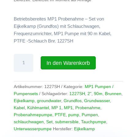
ist:
10.16
Lieferzeit:
Lieferzeit im Moment auf Anfrage
9.652,21 €.
Betriebsbereites MP1 Probenahme – Set von
Eijkelkamp (Grundfos) mit Schlauchwagen,
Frequenzumrichter, MP1 Pumpe mit 90 m Kabel,
PTFE -Schlauch Bnr. 1227SH
Set
In den Warenkorb
Eijkelkamp
MP1
-
Pumpe
Artikelnummer:
1227SH
Kategorie:
MP1 Pumpen /
mit
Pumpensets
Schlagwörter:
1227SH
,
2"
,
90m
,
Brunnen
,
90
Eijkelkamp
,
groundwater
,
Grundfos
,
Grundwasser
,
m
Kabel
,
Kühlmantel
,
MP 1
,
MP1
,
Probenahme
,
Kabel,
Probenahmepumpe
,
PTFE
,
pump
,
Pumpen
,
Schlauchwagen,
schlauchwagen
,
Set
,
submersible
,
Tauchpumpe
,
PTFE
Unterwasserpumpe
Hersteller:
Eijkelkamp
-