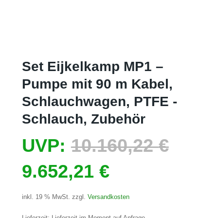
Set Eijkelkamp MP1 –
Pumpe mit 90 m Kabel,
Schlauchwagen, PTFE -
Schlauch, Zubehör
Urspr
UVP:
10.160,22
€
Aktueller
Preis
9.652,21
€
Preis
war:
inkl. 19 % MwSt.
zzgl.
Versandkosten