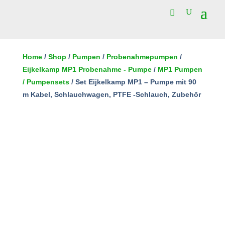
Set
Eijkelkamp
Home
/
Shop
/
Pumpen
/
Probenahmepumpen
/
MP1
Eijkelkamp MP1 Probenahme - Pumpe
/
MP1 Pumpen
In den Warenkorb
-
/ Pumpensets
/ Set Eijkelkamp MP1 – Pumpe mit 90
Pumpe
m Kabel, Schlauchwagen, PTFE -Schlauch, Zubehör
mit
90
m
Kabel,
Schlauchwagen,
PTFE
-
Schlauch,
Zubehör
Menge