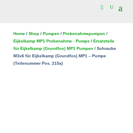
Schraube
M3x6
Home
/
Shop
/
Pumpen
/
Probenahmepumpen
/
für
Eijkelkamp MP1 Probenahme - Pumpe
/
Ersatzteile
In den Warenkorb
Eijkelkamp
für Eijkelkamp (Grundfos) MP1 Pumpen
/ Schraube
(Grundfos)
M3x6 für Eijkelkamp (Grundfos) MP1 – Pumpe
MP1
(Teilenummer Pos. 215a)
-
Pumpe
(Teilenummer
Pos.
215a)
Menge