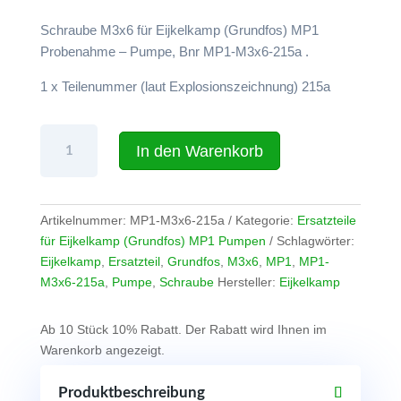
Schraube M3x6 für Eijkelkamp (Grundfos) MP1
Probenahme – Pumpe, Bnr MP1-M3x6-215a .
1 x Teilenummer (laut Explosionszeichnung) 215a
Schraube
In den Warenkorb
M3x6
für
Eijkelkamp
(Grundfos)
Artikelnummer:
MP1-M3x6-215a
Kategorie:
Ersatzteile
MP1
für Eijkelkamp (Grundfos) MP1 Pumpen
Schlagwörter:
-
Eijkelkamp
,
Ersatzteil
,
Grundfos
,
M3x6
,
MP1
,
MP1-
Pumpe
M3x6-215a
,
Pumpe
,
Schraube
Hersteller:
Eijkelkamp
(Teilenummer
Pos.
Ab 10 Stück 10% Rabatt. Der Rabatt wird Ihnen im
215a)
Warenkorb angezeigt.
Menge
Produktbeschreibung