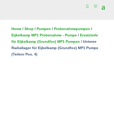
Unteres
Radiallager
Home
/
Shop
/
Pumpen
/
Probenahmepumpen
/
für
Eijkelkamp MP1 Probenahme - Pumpe
/
Ersatzteile
In den Warenkorb
Eijkelkamp
für Eijkelkamp (Grundfos) MP1 Pumpen
/ Unteres
(Grundfos)
Radiallager für Eijkelkamp (Grundfos) MP1 Pumpe
MP1
(Teilenr Pos. 4)
Pumpe
(Teilenr
Pos.
4)
Menge