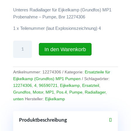
Unteres Radiallager für Eijkelkamp (Grundfos) MP1
Probenahme – Pumpe, Bnr 12274306
1 x Teilenummer (laut Explosionszeichnung) 4
Unteres
In den Warenkorb
Radiallager
für
Eijkelkamp
(Grundfos)
Artikelnummer:
12274306
Kategorie:
Ersatzteile für
MP1
Eijkelkamp (Grundfos) MP1 Pumpen
Schlagwörter:
Pumpe
12274306
,
4
,
96590721
,
Eijkelkamp
,
Ersatzteil
,
(Teilenr
Grundfos
,
Motor
,
MP1
,
Pos.4
,
Pumpe
,
Radiallager
,
Pos.
unten
Hersteller:
Eijkelkamp
4)
Menge
Produktbeschreibung