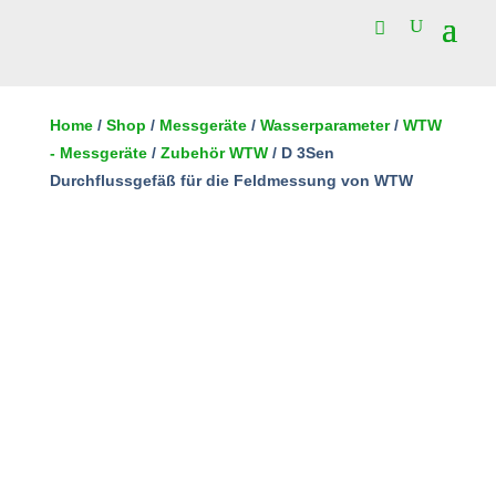
D
3Sen
Home
/
Shop
/
Messgeräte
/
Wasserparameter
/
WTW
Durchflussgefäß
- Messgeräte
/
Zubehör WTW
/ D 3Sen
In den Warenkorb
für
Durchflussgefäß für die Feldmessung von WTW
die
Feldmessung
von
WTW
Menge