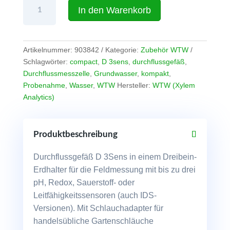
D
In den Warenkorb
3Sen
Durchflussgefäß
für
die
Artikelnummer:
903842
Kategorie:
Zubehör WTW
Feldmessung
Schlagwörter:
compact
,
D 3sens
,
durchflussgefäß
,
von
Durchflussmesszelle
,
Grundwasser
,
kompakt
,
WTW
Probenahme
,
Wasser
,
WTW
Hersteller:
WTW (Xylem
Menge
Analytics)
Produktbeschreibung
Durchflussgefäß D 3Sens in einem Dreibein-
Erdhalter für die Feldmessung mit bis zu drei
pH, Redox, Sauerstoff- oder
Leitfähigkeitssensoren (auch IDS-
Versionen). Mit Schlauchadapter für
handelsübliche Gartenschläuche