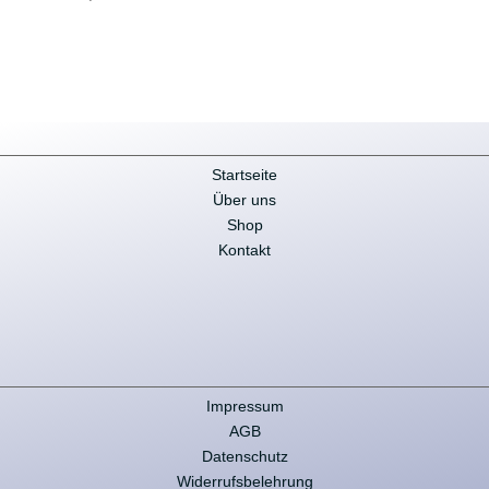
Preis
war:
Preis
war:
ist:
3.059,49 €
ist:
5.353,81 €
2.906,52 €.
5.086,12 €.
Startseite
Über uns
Shop
Kontakt
Impressum
AGB
Datenschutz
Widerrufsbelehrung