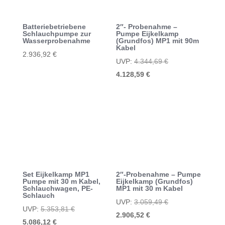
Batteriebetriebene
2″- Probenahme –
Schlauchpumpe zur
Pumpe Eijkelkamp
Wasserprobenahme
(Grundfos) MP1 mit 90m
Kabel
2.936,92
€
Ursprünglicher
UVP:
4.344,69
€
Aktueller
Preis
4.128,59
€
Preis
war:
ist:
4.344,69 €
4.128,59 €.
Set Eijkelkamp MP1
2″-Probenahme – Pumpe
Pumpe mit 30 m Kabel,
Eijkelkamp (Grundfos)
Schlauchwagen, PE-
MP1 mit 30 m Kabel
Schlauch
Ursprünglicher
UVP:
3.059,49
€
Ursprünglicher
UVP:
5.353,81
€
Aktueller
Preis
2.906,52
€
Aktueller
Preis
5.086,12
€