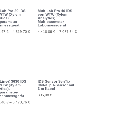
iLab Pro 20 IDS
MultiLab Pro 40 IDS
WTW (Xylem
von WTW (Xylem
tics).
Analytics).
iparameter-
Multiparameter-
rmessgerät
Labormessgerät
8,47
€
–
4.319,70
€
4.416,09
€
–
7.087,64
€
s
Dieses
kt
Produkt
weist
ere
mehrere
nten
Varianten
auf.
Die
onen
Optionen
iLine® 3630 IDS
IDS-Sensor SenTix
en
können
WTW (Xylem
940-3. pH-Sensor mit
tics).
3 m Kabel
auf
parameter-
395,08
€
henmessgerät
der
ktseite
5,40
€
–
5.478,76
€
Produktseite
s
lt
gewählt
kt
en
werden