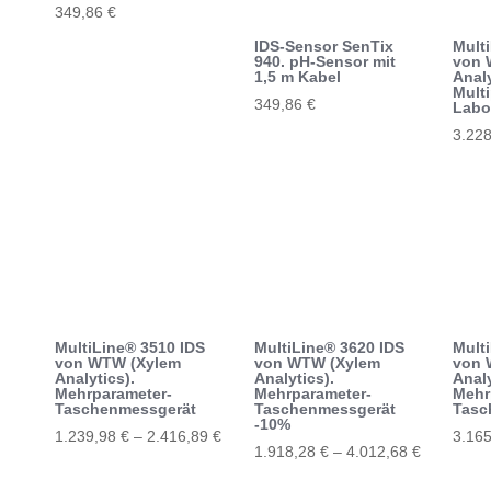
349,86
€
IDS-Sensor SenTix
Mult
940. pH-Sensor mit
von 
1,5 m Kabel
Analy
Mult
349,86
€
Labo
3.22
Diese
Produ
weist
mehr
Varia
auf.
Die
Opti
MultiLine® 3510 IDS
MultiLine® 3620 IDS
Mult
könn
von WTW (Xylem
von WTW (Xylem
von 
Analytics).
Analytics).
Analy
auf
Mehrparameter-
Mehrparameter-
Mehr
Taschenmessgerät
Taschenmessgerät
Tasc
der
-10%
1.239,98
€
–
2.416,89
€
Produ
3.16
1.918,28
€
–
4.012,68
€
Dieses
Diese
gewäh
Dieses
Produkt
Produ
werd