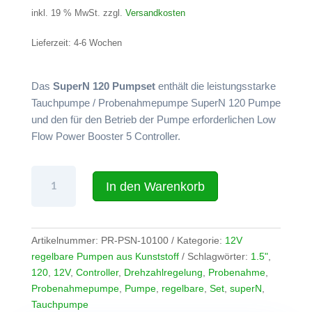
inkl. 19 % MwSt.
zzgl.
Versandkosten
Lieferzeit:
4-6 Wochen
Das
SuperN 120 Pumpset
enthält die leistungsstarke
Tauchpumpe / Probenahmepumpe SuperN 120 Pumpe
und den für den Betrieb der Pumpe erforderlichen Low
Flow Power Booster 5 Controller.
Komplettset
In den Warenkorb
12V
Tauchpumpe
/
Probenahme
Artikelnummer:
PR-PSN-10100
Kategorie:
12V
pumpe
regelbare Pumpen aus Kunststoff
Schlagwörter:
1.5"
,
SuperN
120
,
12V
,
Controller
,
Drehzahlregelung
,
Probenahme
,
120
Probenahmepumpe
,
Pumpe
,
regelbare
,
Set
,
superN
,
bis
Tauchpumpe