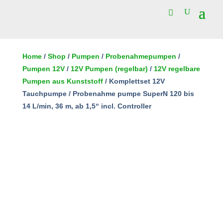
Komplettset
12V
Home
/
Shop
/
Pumpen
/
Probenahmepumpen
/
Tauchpumpe
Pumpen 12V
/
12V Pumpen (regelbar)
/
12V regelbare
In den Warenkorb
/
Pumpen aus Kunststoff
/ Komplettset 12V
Probenahme
Tauchpumpe / Probenahme pumpe SuperN 120 bis
pumpe
14 L/min, 36 m, ab 1,5“ incl. Controller
SuperN
120
bis
14
L/min,
36
m,
ab
1,5“
incl.