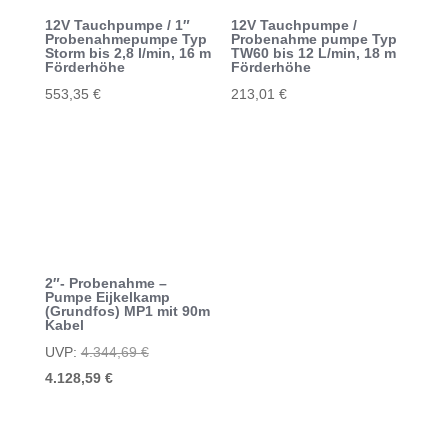
12V Tauchpumpe / 1″
12V Tauchpumpe /
Probenahmepumpe Typ
Probenahme pumpe Typ
Storm bis 2,8 l/min, 16 m
TW60 bis 12 L/min, 18 m
Förderhöhe
Förderhöhe
553,35
€
213,01
€
2″- Probenahme –
Pumpe Eijkelkamp
(Grundfos) MP1 mit 90m
Kabel
Ursprünglicher
UVP:
4.344,69
€
Aktueller
Preis
4.128,59
€
Preis
war:
ist:
4.344,69 €