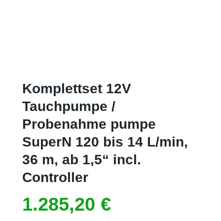
Controller
Menge
Komplettset 12V
Tauchpumpe /
Probenahme pumpe
SuperN 120 bis 14 L/min,
36 m, ab 1,5“ incl.
Controller
1.285,20
€