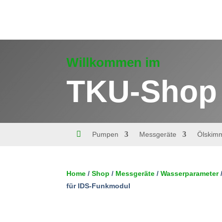
Willkommen im
TKU-Shop

Pumpen
Messgeräte
Ölskim
50 vorrätig
Ladegerät
Home
/
Shop
/
Messgeräte
/
Wasserparameter
für
IDS-
für IDS-Funkmodul
In den Warenkorb
Funkmodul
Menge