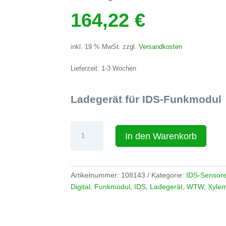
164,22
€
inkl. 19 % MwSt.
zzgl.
Versandkosten
Lieferzeit:
1-3 Wochen
Ladegerät für IDS-Funkmodul
Ladegerät
In den Warenkorb
für
IDS-
Funkmodul
Menge
Artikelnummer:
108143
Kategorie:
IDS-Sensore
Digital
,
Funkmodul
,
IDS
,
Ladegerät
,
WTW
,
Xyle