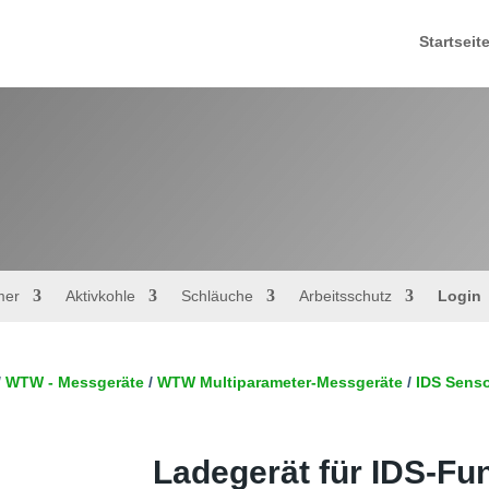
Startseit
mer
Aktivkohle
Schläuche
Arbeitsschutz
Login
/
WTW - Messgeräte
/
WTW Multiparameter-Messgeräte
/
IDS Sens
Ladegerät für IDS-F