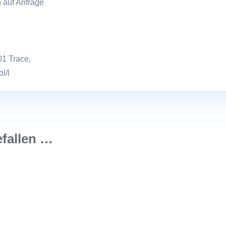
 auf Anfrage
01 Trace,
l/l
efallen …