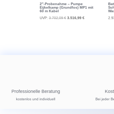
2″-Probenahme – Pumpe
Bat
Eijkelkamp (Grundfos) MP1 mit
Sc
60 m Kabel
Wa
Ursprünglicher
Aktueller
UVP:
3.702,09
€
3.516,99
€
2.9
Preis
Preis
war:
ist:
3.702,09 €
3.516,99 €.
Professionelle Beratung
Kost
kostenlos und individuell
Bei jeder B