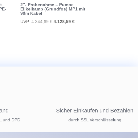
t
2″- Probenahme – Pumpe
PE-
Eijkelkamp (Grundfos) MP1 mit
90m Kabel
eller
Ursprünglicher
Aktueller
UVP:
4.344,69
€
4.128,59
€
s
Preis
Preis
war:
ist:
6,12 €.
4.344,69 €
4.128,59 €.
sand
Sicher Einkaufen und Bezahlen
HL und DPD
durch SSL Verschlüsselung