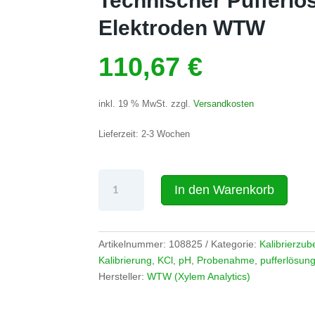
Technischer Pufferlös
Elektroden WTW
110,67
€
inkl. 19 % MwSt.
zzgl.
Versandkosten
Lieferzeit:
2-3 Wochen
Kalibrier-
In den Warenkorb
und
Wartungssortiment
mit
Technischer
Artikelnummer:
108825
Kategorie:
Kalibrierzub
Pufferlösung
Kalibrierung
,
KCl
,
pH
,
Probenahme
,
pufferlösun
für
Hersteller:
WTW (Xylem Analytics)
Gel-
Elektroden