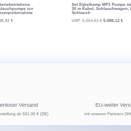
teriebetriebene
Set Eijkelkamp MP1 Pumpe mi
hlauchpumpe zur
30 m Kabel, Schlauchwagen, 
sserprobenahme
Schlauch
Ursprünglicher
Aktu
36,92
€
UVP:
5.353,81
€
5.086,12
€
Preis
Prei
war:
ist:
5.353,81 €
5.08
enloser Versand
EU-weiter Ver
estellung ab 501,00 € (DE)
mit unseren Partnern D