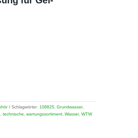
ung für Gel-
ehör
Schlagwörter:
108825
,
Grundwasser
,
g
,
technische
,
wartungssortiment
,
Wasser
,
WTW