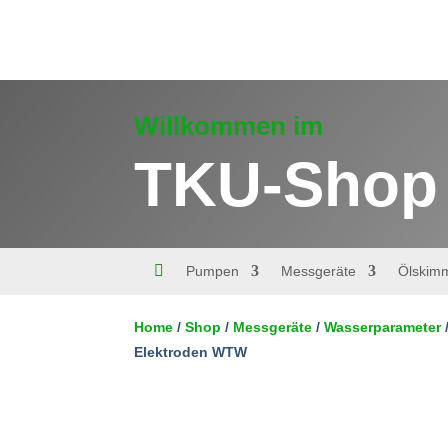
Willkommen im
TKU-Shop

Pumpen
Messgeräte
Ölskim
Kalibrier-
Home
/
Shop
/
Messgeräte
/
Wasserparameter
und
Wartungssortiment
Elektroden WTW
In den Warenkorb
mit
Technischer
Pufferlösung
für