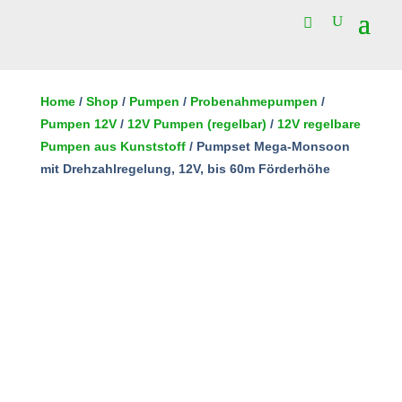
Pumpset
Mega-
Home
/
Shop
/
Pumpen
/
Probenahmepumpen
/
Monsoon
Pumpen 12V
/
12V Pumpen (regelbar)
/
12V regelbare
In den Warenkorb
mit
Pumpen aus Kunststoff
/ Pumpset Mega-Monsoon
Drehzahlregelung,
mit Drehzahlregelung, 12V, bis 60m Förderhöhe
12V,
bis
60m
Förderhöhe
Menge