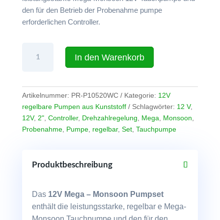
den für den Betrieb der Probenahme pumpe
erforderlichen Controller.
Pumpset
In den Warenkorb
Mega-
Monsoon
mit
Drehzahlregelung,
Artikelnummer:
PR-P10520WC
Kategorie:
12V
12V,
regelbare Pumpen aus Kunststoff
Schlagwörter:
12 V
,
bis
12V
,
2"
,
Controller
,
Drehzahlregelung
,
Mega
,
Monsoon
,
60m
Probenahme
,
Pumpe
,
regelbar
,
Set
,
Tauchpumpe
Förderhöhe
Menge
Produktbeschreibung
Das
12V Mega – Monsoon Pumpset
enthält die leistungsstarke, regelbar e Mega-
Monsoon Tauchpumpe und den für den