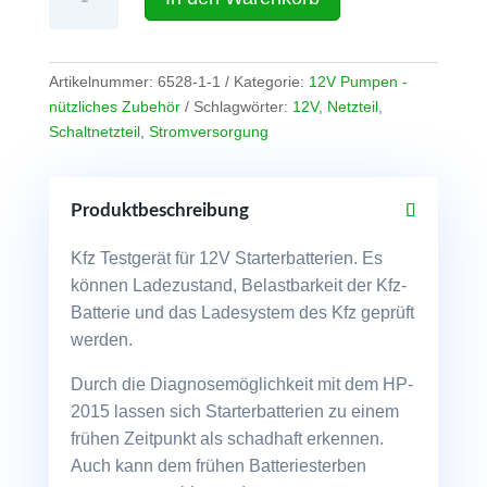
2015
Auto-
Batterie-
Tester
Artikelnummer:
6528-1-1
Kategorie:
12V Pumpen -
12V
nützliches Zubehör
Schlagwörter:
12V
,
Netzteil
,
Menge
Schaltnetzteil
,
Stromversorgung
Produktbeschreibung
Kfz Testgerät für 12V Starterbatterien. Es
können Ladezustand, Belastbarkeit der Kfz-
Batterie und das Ladesystem des Kfz geprüft
werden.
Durch die Diagnosemöglichkeit mit dem HP-
2015 lassen sich Starterbatterien zu einem
frühen Zeitpunkt als schadhaft erkennen.
Auch kann dem frühen Batteriesterben