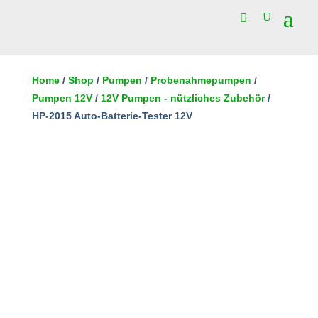
HP-
2015
Home
/
Shop
/
Pumpen
/
Probenahmepumpen
/
Auto-
Pumpen 12V
/
12V Pumpen - nützliches Zubehör
/
In den Warenkorb
Batterie-
HP-2015 Auto-Batterie-Tester 12V
Tester
12V
Menge