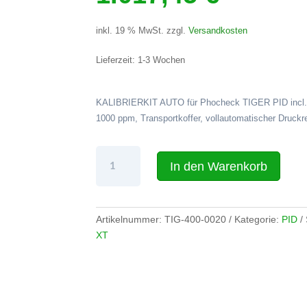
inkl. 19 % MwSt.
zzgl.
Versandkosten
Lieferzeit:
1-3 Wochen
KALIBRIERKIT AUTO für Phocheck TIGER PID incl. 
1000 ppm, Transportkoffer, vollautomatischer Druckr
Kalibrierkit
In den Warenkorb
Auto
für
Phocheck
Tiger
Artikelnummer:
TIG-400-0020
Kategorie:
PID
Menge
XT