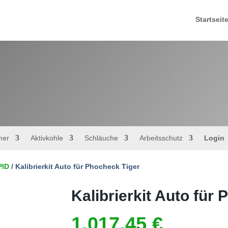
Startseit
mer
Aktivkohle
Schläuche
Arbeitsschutz
Login
PID
/ Kalibrierkit Auto für Phocheck Tiger
Kalibrierkit Auto für
1.017,45
€