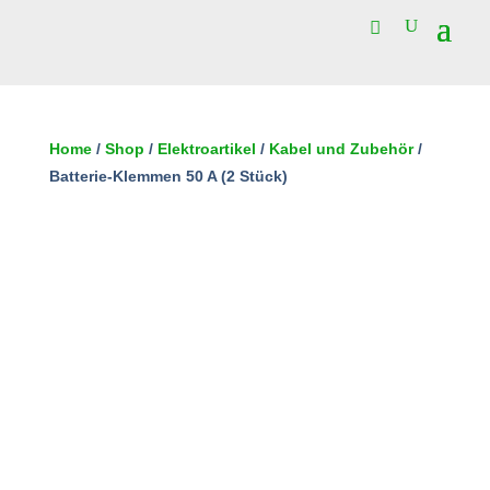
20 vorrätig
Batterie-
Klemmen
Home
/
Shop
/
Elektroartikel
/
Kabel und Zubehör
/
50
Batterie-Klemmen 50 A (2 Stück)
In den Warenkorb
A
(2
Stück)
Menge