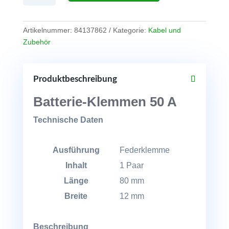
50
A
(2
Artikelnummer:
84137862
Kategorie:
Kabel und
Stück)
Zubehör
Menge
Produktbeschreibung
Batterie-Klemmen 50 A
Technische Daten
Ausführung
Federklemme
Inhalt
1 Paar
Länge
80 mm
Breite
12 mm
Beschreibung