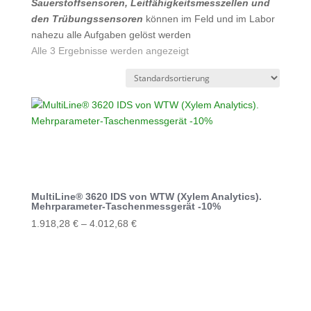
Sauerstoffsensoren, Leitfähigkeitsmesszellen und
den Trübungssensoren
können im Feld und im Labor
nahezu alle Aufgaben gelöst werden
Alle 3 Ergebnisse werden angezeigt
MultiLine® 3620 IDS von WTW (Xylem Analytics).
Mehrparameter-Taschenmessgerät -10%
1.918,28
€
–
4.012,68
€
Dieses
Produkt
weist
mehrere
Varianten