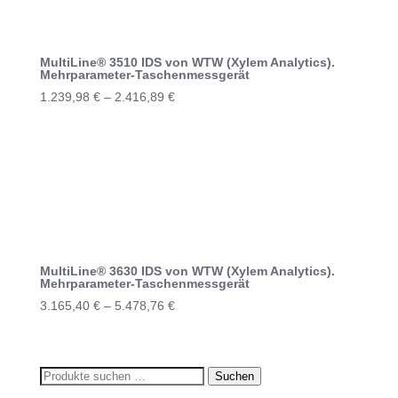
auf.
Die
Optionen
MultiLine® 3510 IDS von WTW (Xylem Analytics).
können
Mehrparameter-Taschenmessgerät
auf
1.239,98
€
–
2.416,89
€
der
Dieses
Produktseite
Produkt
gewählt
weist
werden
mehrere
Varianten
auf.
Die
Optionen
MultiLine® 3630 IDS von WTW (Xylem Analytics).
können
Mehrparameter-Taschenmessgerät
auf
3.165,40
€
–
5.478,76
€
der
Dieses
Produktseite
Produkt
gewählt
weist
Suchen
Suchen
werden
mehrere
nach: