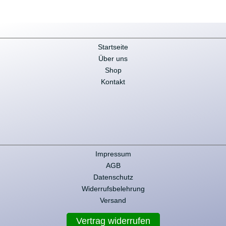
Varianten
auf.
Die
Optionen
Startseite
können
Über uns
auf
Shop
der
Kontakt
Produktseite
gewählt
werden
Impressum
AGB
Datenschutz
Widerrufsbelehrung
Versand
Vertrag widerrufen