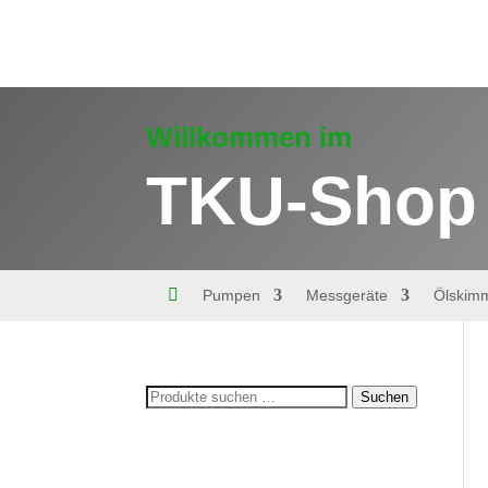
Willkommen im
TKU-Shop

Pumpen
Messgeräte
Ölskim
Suchen
Suchen
nach: