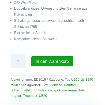
245 Watt-Motor
Doppelwandiges, UV-geschütztes Gehäuse aus
Polyethylen
Schaltergehäuse spritzwassergeschützt nach
Schutzart IP65
Extrem leiser Betrieb
Kompakte, leichte Bauweise
Ramfan
In den Warenkorb
UB20
Tragbares
Mehrzweckgebläse
(20
Artikelnummer:
ED9015
Kategorie:
Typ UB20 bis 1390
cm),
m3/h
Schlagwörter:
12V
,
Gebläse
,
Ramfan
,
12V
Schachtbelüftung
,
Schlauch
,
spritzwassergeschützt
,
mit
tragbar
,
Tragebox
,
UB20
4,6