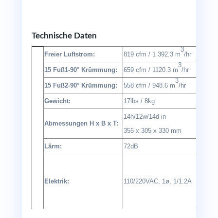
Technische Daten
3
Freier Luftstrom:
819 cfm / 1 392.3 m
/hr
3
15 Fuß1-90° Krümmung:
659 cfm / 1120.3 m
/hr
3
15 Fuß2-90° Krümmung:
558 cfm / 948.6 m
/hr
Gewicht:
17lbs / 8kg
14h/12w/14d in
Abmessungen H x B x T:
355 x 305 x 330 mm
Lärm:
72dB
Elektrik:
110/220VAC, 1ø, 1/1.2A