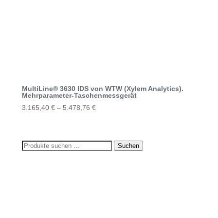
Produkt
weist
mehrere
Varianten
auf.
Die
Optionen
können
MultiLine® 3630 IDS von WTW (Xylem Analytics).
Mehrparameter-Taschenmessgerät
auf
3.165,40
€
–
5.478,76
€
der
Dieses
Produktseite
Produkt
gewählt
weist
werden
Suchen
Suchen
mehrere
nach:
Varianten
auf.
Die
Optionen
können