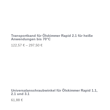
weist
mehrere
Varianten
auf.
Die
Optionen
können
Transportband für Ölskimmer Rapid 2.1 für heiße
Anwendungen bis 70°C
auf
122,57
€
–
297,50
€
der
Dieses
Produktseite
Produkt
gewählt
weist
werden
mehrere
Varianten
auf.
Die
Optionen
Universalanschraubwinkel für Ölskimmer Rapid 1.1,
2.1 und 3.1
können
61,88
€
auf
der