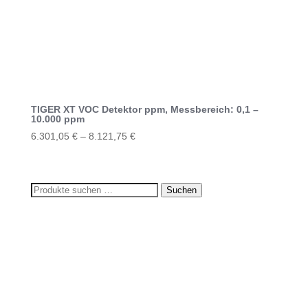
weist
mehrere
Varianten
auf.
Die
Optionen
können
TIGER XT VOC Detektor ppm, Messbereich: 0,1 –
10.000 ppm
auf
6.301,05
€
–
8.121,75
€
der
Dieses
Produktseite
Produkt
gewählt
weist
werden
Suchen
Suchen
mehrere
nach:
Varianten
auf.
Die
Optionen
können
auf