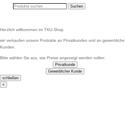
weist
Suchen
Suchen
mehrere
nach:
Varianten
auf.
Die
Herzlich willkommen im TKU-Shop,
Optionen
wir verkaufen unsere Produkte an Privatkunden und an gewerbliche
können
Kunden.
auf
der
Bitte wählen Sie aus, wie Preise angezeigt werden sollen:
Produktseite
Privatkunde
gewählt
Gewerblicher Kunde
werden
schließen
×