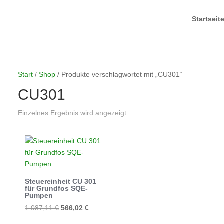
Startseit
Start
/
Shop
/ Produkte verschlagwortet mit „CU301“
CU301
Einzelnes Ergebnis wird angezeigt
Steuereinheit CU 301
für Grundfos SQE-
Pumpen
Ursprünglicher
Aktueller
1.087,11
€
566,02
€
Preis
Preis