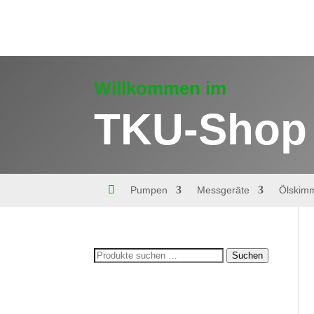
Willkommen im
TKU-Shop

Pumpen
Messgeräte
Ölskim
Suchen
Suchen
nach: