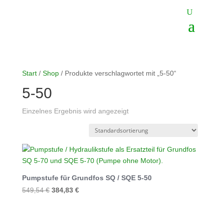
Start
/
Shop
/ Produkte verschlagwortet mit „5-50“
5-50
Einzelnes Ergebnis wird angezeigt
Pumpstufe für Grundfos SQ / SQE 5-50
Ursprünglicher
Aktueller
549,54
€
384,83
€
Preis
Preis
war:
ist: