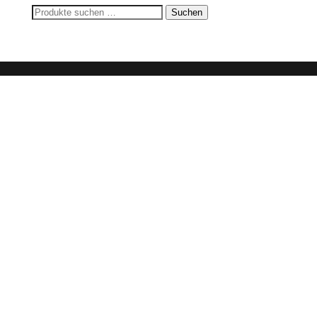
324,93 €
227,61 €.
Suchen
Suchen
nach: