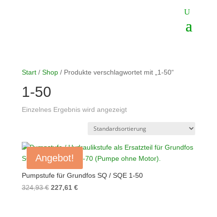
Start
/
Shop
/ Produkte verschlagwortet mit „1-50“
1-50
Einzelnes Ergebnis wird angezeigt
Angebot!
Pumpstufe für Grundfos SQ / SQE 1-50
Ursprünglicher
Aktueller
324,93
€
227,61
€
Preis
Preis
war:
ist: