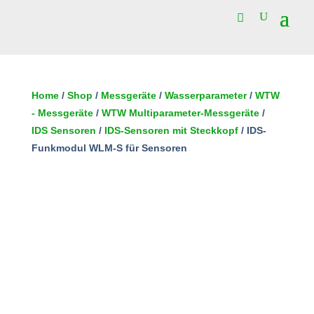
50 vorrätig
IDS-
Funkmodul
Home
/
Shop
/
Messgeräte
/
Wasserparameter
/
WTW
WLM-
- Messgeräte
/
WTW Multiparameter-Messgeräte
/
In den Warenkorb
S
IDS Sensoren
/
IDS-Sensoren mit Steckkopf
/ IDS-
für
Funkmodul WLM-S für Sensoren
Sensoren
Menge