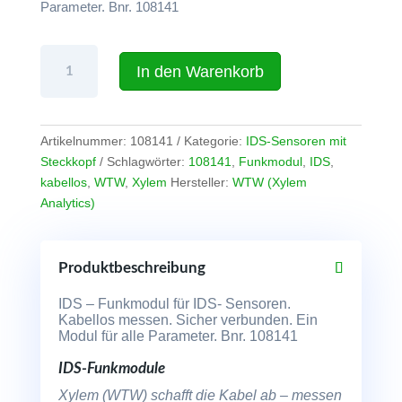
Parameter. Bnr. 108141
IDS-
In den Warenkorb
Funkmodul
WLM-
S
für
Artikelnummer:
108141
Kategorie:
IDS-Sensoren mit
Sensoren
Steckkopf
Schlagwörter:
108141
,
Funkmodul
,
IDS
,
Menge
kabellos
,
WTW
,
Xylem
Hersteller:
WTW (Xylem
Analytics)
Produktbeschreibung
IDS – Funkmodul für IDS- Sensoren.
Kabellos messen. Sicher verbunden. Ein
Modul für alle Parameter. Bnr. 108141
IDS-Funkmodule
Xylem (WTW) schafft die Kabel ab – messen