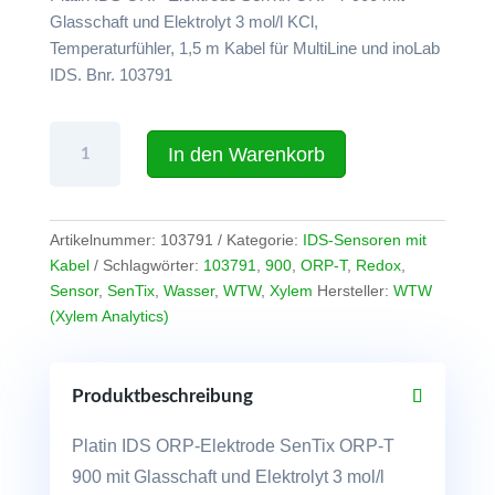
Glasschaft und Elektrolyt 3 mol/l KCl,
Temperaturfühler, 1,5 m Kabel für MultiLine und inoLab
IDS. Bnr. 103791
IDS-
In den Warenkorb
Sensor
SenTix
ORP-
T
Artikelnummer:
103791
Kategorie:
IDS-Sensoren mit
900.
Kabel
Schlagwörter:
103791
,
900
,
ORP-T
,
Redox
,
Redoxsensor
Sensor
,
SenTix
,
Wasser
,
WTW
,
Xylem
Hersteller:
WTW
mit
(Xylem Analytics)
1,5
m
Kabel
Produktbeschreibung
Menge
Platin IDS ORP-Elektrode SenTix ORP-T
900 mit Glasschaft und Elektrolyt 3 mol/l