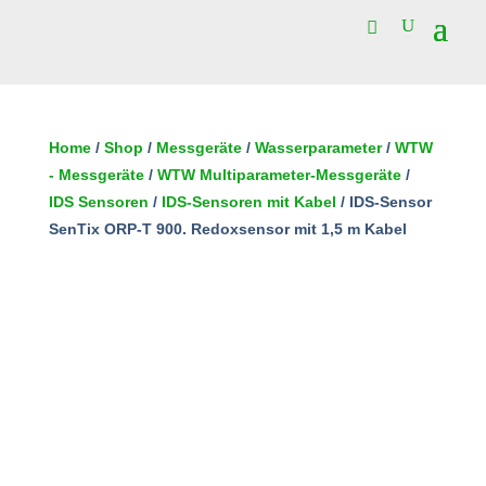
50 vorrätig
IDS-
Sensor
Home
/
Shop
/
Messgeräte
/
Wasserparameter
/
WTW
SenTix
- Messgeräte
/
WTW Multiparameter-Messgeräte
/
In den Warenkorb
ORP-
IDS Sensoren
/
IDS-Sensoren mit Kabel
/ IDS-Sensor
T
SenTix ORP-T 900. Redoxsensor mit 1,5 m Kabel
900.
Redoxsensor
mit
1,5
m
Kabel
Menge