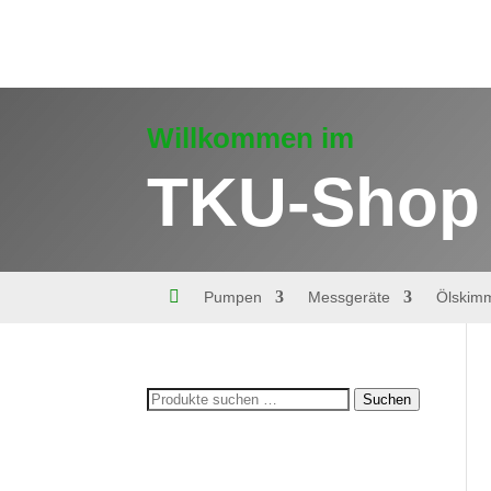
Willkommen im
TKU-Shop

Pumpen
Messgeräte
Ölskim
Suchen
Suchen
nach: