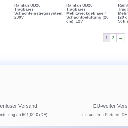
Ramfan UB20
Ramfan UB20
Ramf
Tragbares
Tragbares
Trag
Schachteinstiegssystem,
Mehrzweckgebläse /
Mehr
230V
Schachtbelüftung (20
(20 c
cm), 12V
Schl
1
2
→
enloser Versand
EU-weiter Ver
estellung ab 501,00 € (DE)
mit unseren Partnern D