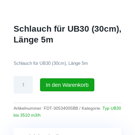
Schlauch für UB30 (30cm),
Länge 5m
Schlauch für UB30 (30cm), Länge 5m
Schlauch
In den Warenkorb
für
UB30
(30cm),
Länge
Artikelnummer:
FDT-30534005BB
Kategorie:
Typ UB30
5m
bis 3510 m3/h
Menge