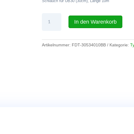
Schlauch für UB30 (30cm), Länge 10m
Schlauch
In den Warenkorb
für
UB30
(30cm),
Länge
Artikelnummer:
FDT-30534010BB
Kategorie:
T
10m
Menge