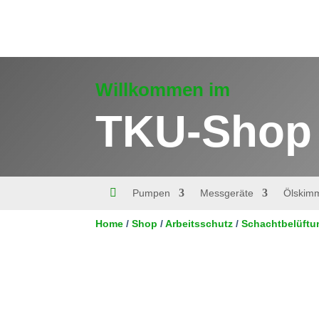
Willkommen im
TKU-Shop

Pumpen
Messgeräte
Ölskim
Home
/
Shop
/
Arbeitsschutz
/
Schachtbelüftu