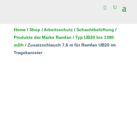
Home
/
Shop
/
Arbeitsschutz
/
Schachtbelüftung
/
Produkte der Marke Ramfan
/
Typ UB20 bis 1390
m3/h
/ Zusatzschlauch 7,6 m für Ramfan UB20 im
Tragekanister