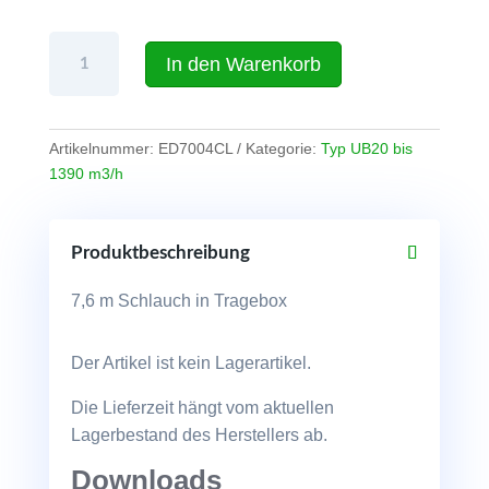
Zusatzschlauch
In den Warenkorb
7,6
m
für
Ramfan
Artikelnummer:
ED7004CL
Kategorie:
Typ UB20 bis
UB20
1390 m3/h
im
Tragekanister
Menge
Produktbeschreibung
7,6 m Schlauch in Tragebox
Der Artikel ist kein Lagerartikel.
Die Lieferzeit hängt vom aktuellen
Lagerbestand des Herstellers ab.
Downloads