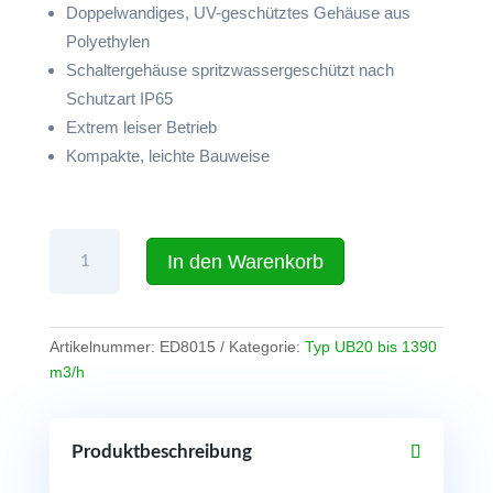
Doppelwandiges, UV-geschütztes Gehäuse aus
Polyethylen
Schaltergehäuse spritzwassergeschützt nach
Schutzart IP65
Extrem leiser Betrieb
Kompakte, leichte Bauweise
Ramfan
In den Warenkorb
UB20
Tragbares
Mehrzweckgebläse
(20
Artikelnummer:
ED8015
Kategorie:
Typ UB20 bis 1390
cm),
m3/h
230V
mit
4,6
Produktbeschreibung
m