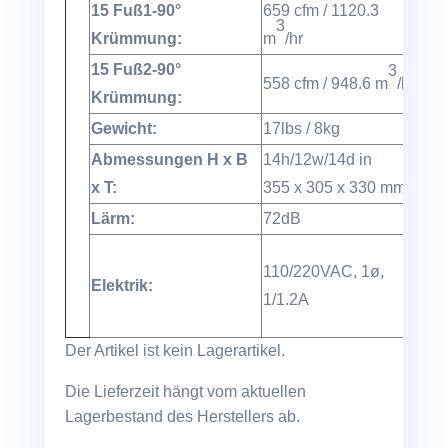
15 Fuß1-90°
659 cfm / 1120.3
3
Krümmung:
m
/hr
15 Fuß2-90°
3
558 cfm / 948.6 m
/hr
Krümmung:
Gewicht:
17lbs / 8kg
Abmessungen H x B
14h/12w/14d in
x T:
355 x 305 x 330 mm
Lärm:
72dB
110/220VAC, 1ø,
Elektrik:
1/1.2A
Der Artikel ist kein Lagerartikel.
Die Lieferzeit hängt vom aktuellen
Lagerbestand des Herstellers ab.