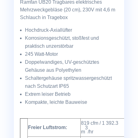
Schlauch
Ramfan UB20 Tragbares elektrisches
Menge
Mehrzweckgebläse (20 cm), 230V mit 4,6 m
Schlauch in Tragebox
Hochdruck-Axiallüfter
Korrosionsgeschützt, stoßfest und
praktisch unzerstörbar
245 Watt-Motor
Doppelwandiges, UV-geschütztes
Gehäuse aus Polyethylen
Schaltergehäuse spritzwassergeschützt
nach Schutzart IP65
Extrem leiser Betrieb
Kompakte, leichte Bauweise
819 cfm / 1 392.3
Freier Luftstrom:
3
m
/hr